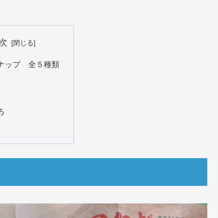
次
ナップ 全５種類
ろ