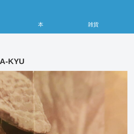
本
雑貨
-KYU