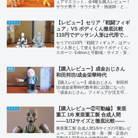
ュアマスコット」全4種を購入レビュー！
サウナ男子・サウナ女子・熱波師・とと
のってる人のラインナップや開封、大き
さ、遊んでみた感想までまとめました。
【レビュー】セリア「戦闘フィギ
イラスト
ュア」VS ボディくん徹底比較
110円でデッサン人形は代用でき
る？
セリアの110円「戦闘フィギュア」はデッ
サン人形として使えるのか？ボディくん-
スポーツ- Editionと可動域・サイズ・安定
性を徹底比較。イラスト資料としての実
用性を本音レビュー。
【購入レビュー】成金おじさん
雑貨
和田邦坊/成金栄華時代
【購入レビュー】成金おじさん 和田邦
坊/成金栄華時代数年前に話題になった
『成金おじさん』フィギュアが注文可能
になっていたので、販売元の吉本アート
ファクトリーより購入してみました。お
値段5000円（＋送料1000円）とちょっと
【購入レビュー②可動編】 東亜
イラスト
お高めでしたが、...
重工 1/6 東亜重工製 合成人間
――1/12サイズと徹底比較――
東亜重工製 合成人間1/6サイズの可動レビ
ュー。1/12サイズと首・肩・脚・足首の