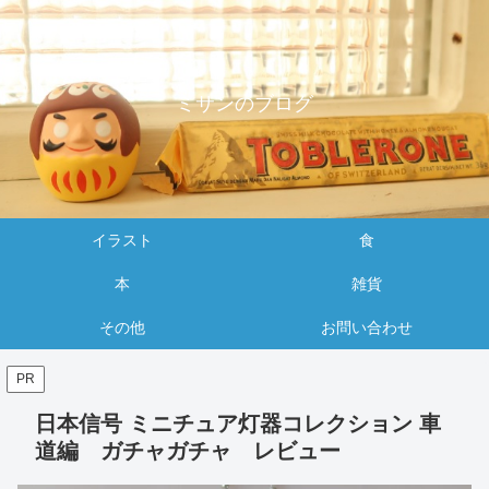
ミサンのブログ
イラスト
食
本
雑貨
その他
お問い合わせ
PR
日本信号 ミニチュア灯器コレクション 車
道編 ガチャガチャ レビュー