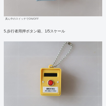
真ん中のスイッチでON/OFF
5.歩行者用押ボタン箱、1/5スケール