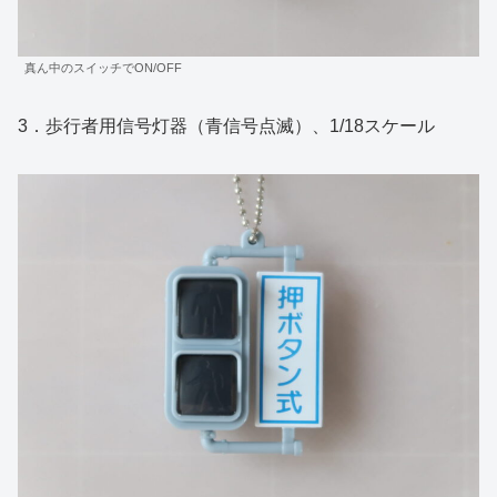
真ん中のスイッチでON/OFF
3．歩行者用信号灯器（青信号点滅）、1/18スケール