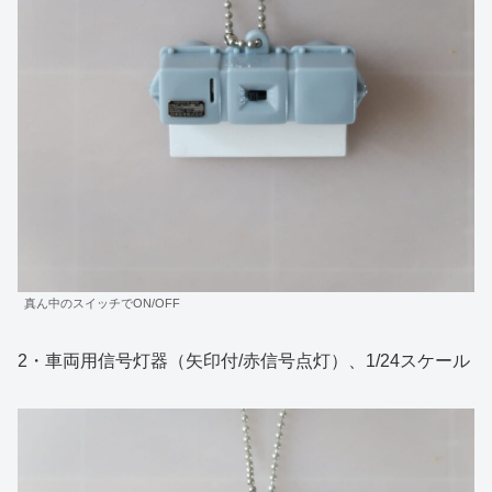
真ん中のスイッチでON/OFF
2・車両用信号灯器（矢印付/赤信号点灯）、1/24スケール