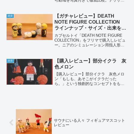
可動域を写真付きで徹底比較。デッサン
人形としての使い勝手や違いも正直に解
説します。
【ガチャレビュー】DEATH
雑貨
NOTE FIGURE COLLECTION
ラインナップ・サイズ・出来を解
説
カプセルトイ「DEATH NOTE FIGURE
COLLECTION」をフリマで購入しレビュ
ー。ニアのシミュレーション用指人形を
再現した全5種（キラ・ニア・メロ・L・
ミサ）の出来やサイズ感、クオリティを
詳しく紹介します。
【購入レビュー】部分イクラ 灰
雑貨
色メロン
【購入レビュー】部分イクラ 灰色メロ
ン「もしも、あそこがイクラだった
ら。」という独創的なコンセプトをもと
に、スタンド・ストーンズのカプセルト
イブランド「灰色メロン」から登場した
『部分イクラ』が再販されたので購入し
てみました。ラインナップ イ...
サウナにいる人々 フィギュアマスコット
レビュー