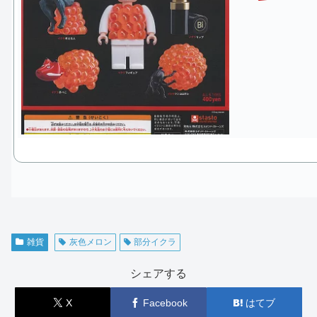
雑貨
灰色メロン
部分イクラ
シェアする
X
Facebook
はてブ