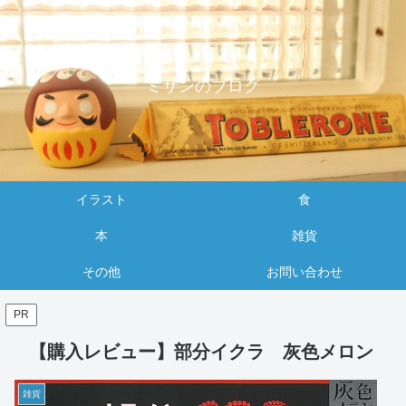
ミサンのブログ
イラスト
食
本
雑貨
その他
お問い合わせ
PR
【購入レビュー】部分イクラ 灰色メロン
雑貨