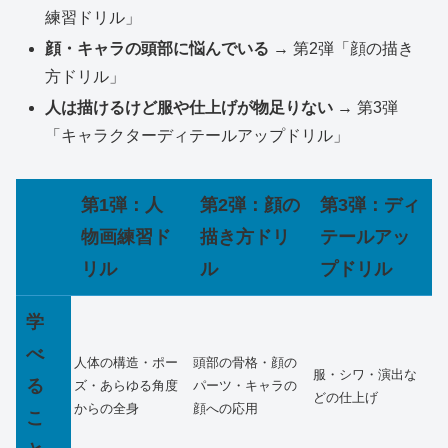
練習ドリル」
顔・キャラの頭部に悩んでいる
→ 第2弾「顔の描き
方ドリル」
人は描けるけど服や仕上げが物足りない
→ 第3弾
「キャラクターディテールアップドリル」
第1弾：人
第2弾：顔の
第3弾：ディ
物画練習ド
描き方ドリ
テールアッ
リル
ル
プドリル
学
べ
人体の構造・ポー
頭部の骨格・顔の
服・シワ・演出な
る
ズ・あらゆる角度
パーツ・キャラの
どの仕上げ
からの全身
顔への応用
こ