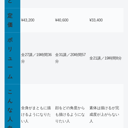
と
定
¥43,200
¥40,600
¥33,400
価
ボ
リ
全27講／19時間36
全31講／20時間57
ュ
全21講／19時間8分
分
分
ー
ム
こ
ん
全身がまともに描
顔をどの角度から
素体は描けるが完
な
けるようになりた
も描けるようにな
成度が上がらない
人
い人
りたい人
人