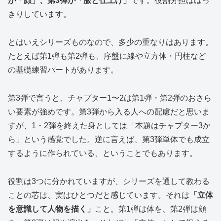
が「顔」、第3弾が「服と仕上げ」
です。役割分担ははっ
きりしています。
とはいえシリーズものなので、多少の重なりはあります。
たとえば第1弾も第2弾も、序盤に線や立方体・円柱など
の基礎練習パートがあります。
第3弾で言うと、チャプター1〜2は第1弾・第2弾のおさら
い要素が強めです。第3弾から入る人への配慮だと思いま
すが、1・2弾を終えた身としては「本題はチャプター3か
ら」という感覚でした。逆に言えば、第3弾単体でも成立
するように作られている、ということでもあります。
役割は3つに分かれていますが、シリーズを通して教わる
ことの芯は、実はひとつだと感じています。それは
「立体
を意識して人物を描く」
こと。第1弾は体を、第2弾は顔