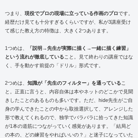
つまり、
現役でプロの現場に立っている作画のプロ
です。
経歴だけ見ても十分すぎるくらいですが、私が3講座受け
て感じた教え方の特徴は、大きく2つあります。
1つめは、
「説明→先生が実際に描く→一緒に描く練習」
という流れが徹底している
こと。見て終わりの講座ではな
く、手を動かす前提の「ドリル」形式です。
2つめは、
知識が「先生のフィルター」を通っている
こ
と。正直に言うと、内容自体は本やネットのどこかで見聞
きしたことのあるものも多いです。ただ、hide先生がご自
身の学んできたことの中から取捨選択して、アレンジした
形で教えてくれるので、独学でバラバラに拾ってきた知識
が1本の道筋につながっていく感覚があります。「結局ど
の本の、どの練習をやればいいの？」と迷子になっていた