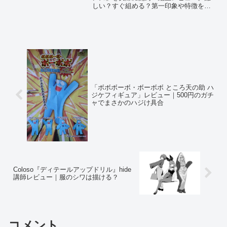
しい？すぐ組める？第一印象や特徴を正
直に解説。可動編もあわせてチェック。
「ボボボーボ・ボーボボ ところ天の助 ハ
ジケフィギュア」レビュー｜500円のガチ
ャでまさかのハジけ具合
Coloso『ディテールアップドリル』hide
講師レビュー｜服のシワは描ける？
コメント