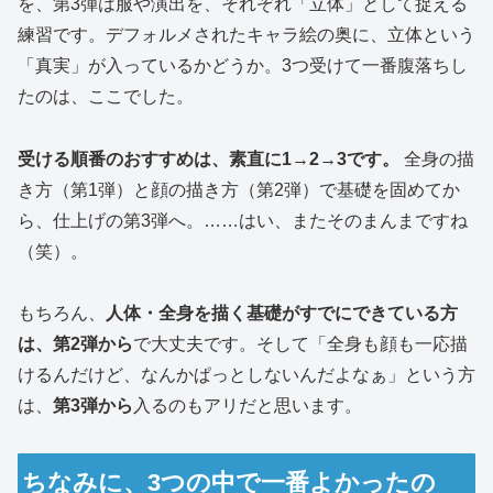
を、第3弾は服や演出を、それぞれ「立体」として捉える
練習です。デフォルメされたキャラ絵の奥に、立体という
「真実」が入っているかどうか。3つ受けて一番腹落ちし
たのは、ここでした。
受ける順番のおすすめは、素直に1→2→3です。
全身の描
き方（第1弾）と顔の描き方（第2弾）で基礎を固めてか
ら、仕上げの第3弾へ。……はい、またそのまんまですね
（笑）。
もちろん、
人体・全身を描く基礎がすでにできている方
は、第2弾から
で大丈夫です。そして「全身も顔も一応描
けるんだけど、なんかぱっとしないんだよなぁ」という方
は、
第3弾から
入るのもアリだと思います。
ちなみに、3つの中で一番よかったの