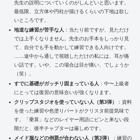
先生の説明についていくのがしんどいと思います。
最低限、立方体や円柱が描けるくらいの下地は欲し
いところです。
地道な練習が苦手な人
：当たり前ですが、見ただけ
では上手くなりません。先生のお手本をしっかり見
て、自分でも手を動かして練習できる人向けです。
……途中から通しで視聴しただけの私には、耳が痛
い話です。いや、この場合は目が痛い、でしょうか
（笑）。
すでに基礎がガッチリ固まっている人
：中〜上級者
にとっては復習の意味合いが強くなります。
クリップスタジオを使っていない人（第3弾）
：資料
を使った練習や色塗りパートがクリスタ前提気味で
す。「乗算」などのレイヤー用語にピンと来ない段
階だと、後半チャプターは厳しめです。
メイド服などの例題が合わない人（第3弾）
：練習の