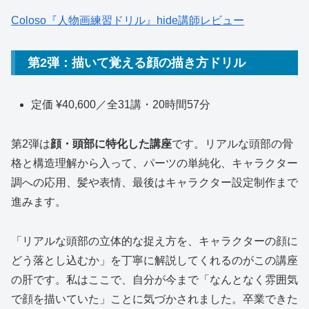
Coloso『人物画練習ドリル』hide講師レビュー
第2弾：描いて覚える顔の描き方ドリル
定価 ¥40,600／全31講・20時間57分
第2弾は
顔・頭部に特化した講座
です。リアルな頭部の骨
格と構造理解から入って、パーツの単純化、キャラクター
調への応用、髪や表情、最後はキャラクター設定制作まで
進みます。
「リアルな頭部の立体的な捉え方を、キャラクターの顔に
どう落とし込むか」を丁寧に解説してくれるのがこの講座
の肝です。私はここで、自分が今まで「なんとなく雰囲気
で顔を描いていた」ことに気づかされました。卒業できた