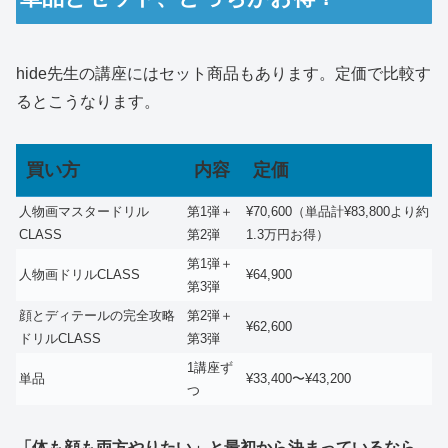
hide先生の講座にはセット商品もあります。定価で比較す
るとこうなります。
買い方
内容
定価
人物画マスタードリル
第1弾＋
¥70,600（単品計¥83,800より約
CLASS
第2弾
1.3万円お得）
第1弾＋
人物画ドリルCLASS
¥64,900
第3弾
顔とディテールの完全攻略
第2弾＋
¥62,600
ドリルCLASS
第3弾
1講座ず
単品
¥33,400〜¥43,200
つ
「体も顔も両方やりたい」と最初から決まっているなら、