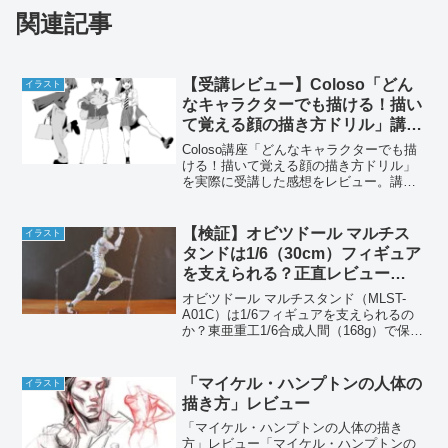
関連記事
【受講レビュー】Coloso「どん
イラスト
なキャラクターでも描ける！描い
て覚える顔の描き方ドリル」講師
hide
Coloso講座「どんなキャラクターでも描
ける！描いて覚える顔の描き方ドリル」
を実際に受講した感想をレビュー。講座
内容、良かった点、向いている人などを
イラスト練習目線で詳しく紹介します。
【検証】オビツドール マルチス
イラスト
タンドは1/6（30cm）フィギュア
を支えられる？正直レビュー
【MLST-A01C】
オビツドール マルチスタンド（MLST-
A01C）は1/6フィギュアを支えられるの
か？東亜重工1/6合成人間（168g）で保持
力を実測検証。15cmフィギュアとの相性
も本音レビューします。
「マイケル・ハンプトンの人体の
イラスト
描き方」レビュー
「マイケル・ハンプトンの人体の描き
方」レビュー「マイケル・ハンプトンの