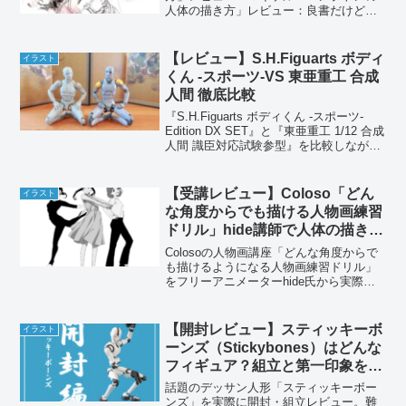
人体の描き方」レビュー：良書だけど、
理解するには工夫が必要「マイケル・ハ
ンプトンの人体の描き方」は、人体を描
く上で役立つ考え方が詰まった本です。
【レビュー】S.H.Figuarts ボディ
イラスト
特に、複雑な人体をシンプル...
くん -スポーツ-VS 東亜重工 合成
人間 徹底比較
『S.H.Figuarts ボディくん -スポーツ-
Edition DX SET』と『東亜重工 1/12 合成
人間 識臣対応試験参型』を比較しながら
どちらがデッサン用途に適しているか徹
底レビューします。
【受講レビュー】Coloso「どん
イラスト
な角度からでも描ける人物画練習
ドリル」hide講師で人体の描き方
がわかる！
Colosoの人物画講座「どんな角度からで
も描けるようになる人物画練習ドリル」
をフリーアニメーターhide氏から実際に
受講。本当に人体が描けるようになるの
か、講座の内容・良い点・気になる点を
正直にレビューします。
【開封レビュー】スティッキーボ
イラスト
ーンズ（Stickybones）はどんな
フィギュア？組立と第一印象を解
説（可動編あり）
話題のデッサン人形「スティッキーボー
ンズ」を実際に開封・組立レビュー。難