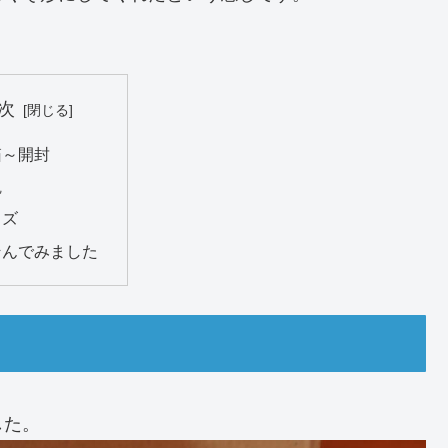
次
箱～開封
観
イズ
そんでみました
した。