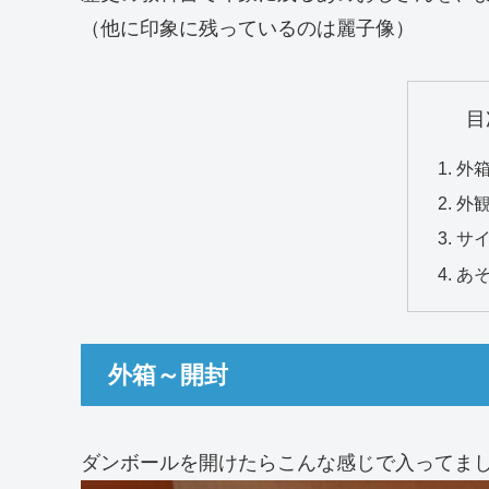
（他に印象に残っているのは麗子像）
目
外
外
サ
あ
外箱～開封
ダンボールを開けたらこんな感じで入ってま