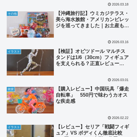
2026.03.18
【沖縄旅行記】ウミカジテラス・
その他
美ら海水族館・アメリカンビレッ
ジを巡ってきました｜お土産も紹
介
2026.03.16
【検証】オビツドール マルチス
イラスト
タンドは1/6（30cm）フィギュア
を支えられる？正直レビュー
【MLST-A01C】
2026.03.01
【購入レビュー】中国玩具「爆走
雑貨
自転車」 550円で味わうカオス
な疾走感
2026.02.22
【レビュー】セリア「戦闘フィギ
イラスト
ュア」VS ボディくん徹底比較