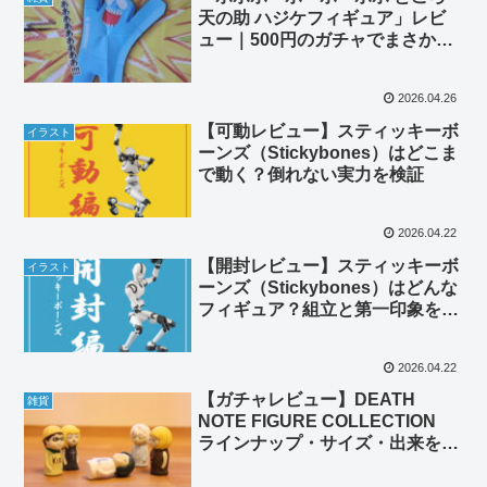
天の助 ハジケフィギュア」レビ
ュー｜500円のガチャでまさかの
ハジけ具合
2026.04.26
【可動レビュー】スティッキーボ
イラスト
ーンズ（Stickybones）はどこま
で動く？倒れない実力を検証
2026.04.22
【開封レビュー】スティッキーボ
イラスト
ーンズ（Stickybones）はどんな
フィギュア？組立と第一印象を解
説（可動編あり）
2026.04.22
【ガチャレビュー】DEATH
雑貨
NOTE FIGURE COLLECTION
ラインナップ・サイズ・出来を解
説