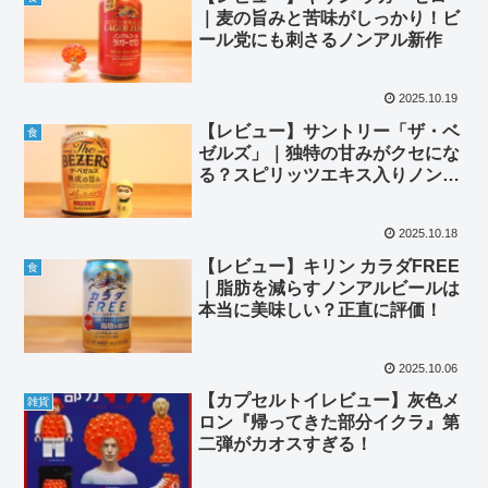
｜麦の旨みと苦味がしっかり！ビ
ール党にも刺さるノンアル新作
2025.10.19
【レビュー】サントリー「ザ・ベ
食
ゼルズ」｜独特の甘みがクセにな
る？スピリッツエキス入りノンア
ルビールの実力
2025.10.18
【レビュー】キリン カラダFREE
食
｜脂肪を減らすノンアルビールは
本当に美味しい？正直に評価！
2025.10.06
【カプセルトイレビュー】灰色メ
雑貨
ロン『帰ってきた部分イクラ』第
二弾がカオスすぎる！