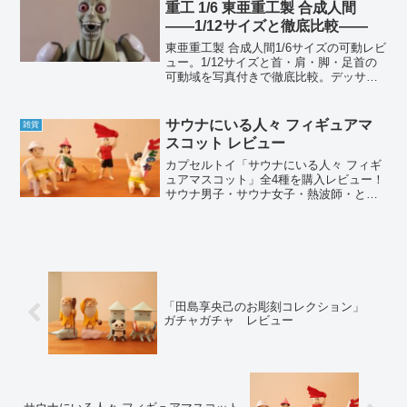
重工 1/6 東亜重工製 合成人間
――1/12サイズと徹底比較――
東亜重工製 合成人間1/6サイズの可動レビ
ュー。1/12サイズと首・肩・脚・足首の
可動域を写真付きで徹底比較。デッサン
人形としての使い勝手や違いも正直に解
説します。
サウナにいる人々 フィギュアマ
雑貨
スコット レビュー
カプセルトイ「サウナにいる人々 フィギ
ュアマスコット」全4種を購入レビュー！
サウナ男子・サウナ女子・熱波師・とと
のってる人のラインナップや開封、大き
さ、遊んでみた感想までまとめました。
「田島享央己のお彫刻コレクション」
ガチャガチャ レビュー