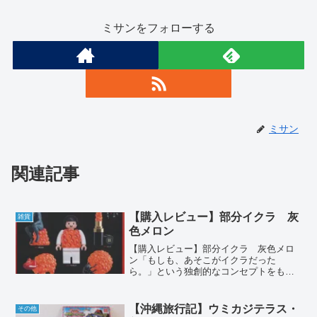
ミサンをフォローする
ミサン
関連記事
【購入レビュー】部分イクラ 灰
雑貨
色メロン
【購入レビュー】部分イクラ 灰色メロ
ン「もしも、あそこがイクラだった
ら。」という独創的なコンセプトをもと
に、スタンド・ストーンズのカプセルト
イブランド「灰色メロン」から登場した
『部分イクラ』が再販されたので購入し
【沖縄旅行記】ウミカジテラス・
その他
てみました。ラインナップ イ...