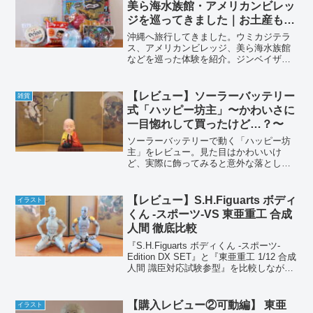
美ら海水族館・アメリカンビレッ
ジを巡ってきました｜お土産も紹
介
沖縄へ旅行してきました。ウミカジテラ
ス、アメリカンビレッジ、美ら海水族館
などを巡った体験を紹介。ジンベイザメ
の餌やり見学のポイントや、買ってきた
沖縄のお土産もまとめています。
【レビュー】ソーラーバッテリー
雑貨
式「ハッピー坊主」〜かわいさに
一目惚れして買ったけど…？〜
ソーラーバッテリーで動く「ハッピー坊
主」をレビュー。見た目はかわいいけ
ど、実際に飾ってみると意外な落とし穴
も？写真付きで紹介！
【レビュー】S.H.Figuarts ボディ
イラスト
くん -スポーツ-VS 東亜重工 合成
人間 徹底比較
『S.H.Figuarts ボディくん -スポーツ-
Edition DX SET』と『東亜重工 1/12 合成
人間 識臣対応試験参型』を比較しながら
どちらがデッサン用途に適しているか徹
底レビューします。
【購入レビュー②可動編】 東亜
イラスト