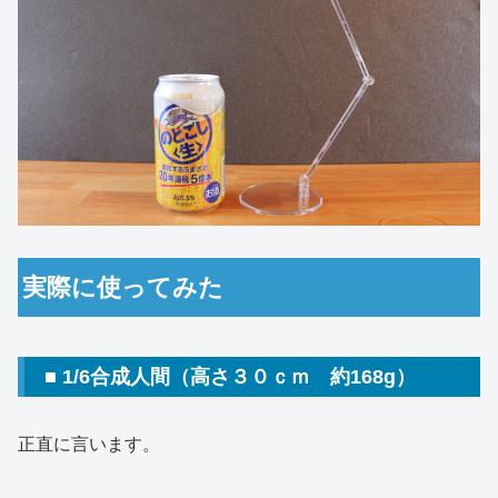
実際に使ってみた
■ 1/6合成人間（高さ３０ｃｍ 約168g）
正直に言います。