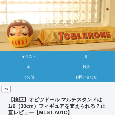
ミサンのブログ
イラスト
食
本
雑貨
その他
お問い合わせ
PR
【検証】オビツドール マルチスタンドは
1/6（30cm）フィギュアを支えられる？正
直レビュー【MLST-A01C】