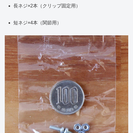
長ネジ×2本（クリップ固定用）
短ネジ×4本（関節用）