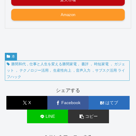
Amazon
本
勝間和代，仕事と人生を変える勝間家電， 書評 ， 時短家電 ， ガジェ
ット ， テクノロジー活用， 生産性向上 ，音声入力 ，サブスク活用 ライ
フハック
シェアする
X
Facebook
はてブ
LINE
コピー