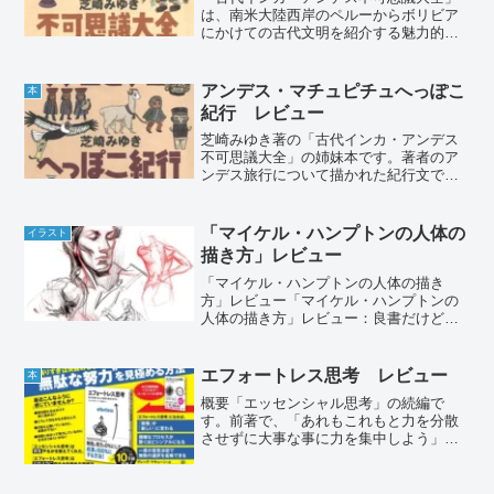
は、南米大陸西岸のペルーからボリビア
にかけての古代文明を紹介する魅力的な
一冊です。ぱっと見た感じ漫画っぽく内
容軽めの本に見えますが、その実、綿密
な文献調査や現地取材に基づいた内容を
アンデス・マチュピチュへっぽこ
本
分かりやすく解説している...
紀行 レビュー
芝崎みゆき著の「古代インカ・アンデス
不可思議大全」の姉妹本です。著者のア
ンデス旅行について描かれた紀行文で
す。旅先で訪れた様々な遺跡紹介や旅先
でのエピソードが手描き文字とイラスト
で楽しく描かれています。自分ではとて
「マイケル・ハンプトンの人体の
イラスト
も行こうとは思いませんが、...
描き方」レビュー
「マイケル・ハンプトンの人体の描き
方」レビュー「マイケル・ハンプトンの
人体の描き方」レビュー：良書だけど、
理解するには工夫が必要「マイケル・ハ
ンプトンの人体の描き方」は、人体を描
く上で役立つ考え方が詰まった本です。
エフォートレス思考 レビュー
本
特に、複雑な人体をシンプル...
概要「エッセンシャル思考」の続編で
す。前著で、「あれもこれもと力を分散
させずに大事な事に力を集中しよう」
（エッセンシャル思考）と説いた著者
が、今著では、「大事な事をひたすら努
力して頑張るのでなく、もっと賢明なや