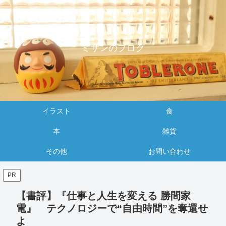
ミサンのブログ
イラスト
食
本
雑貨
その他
お問い合わせ
PR
【書評】『仕事と人生を変える 勝間家
電』 テクノロジーで“自由時間”を奪還せ
よ