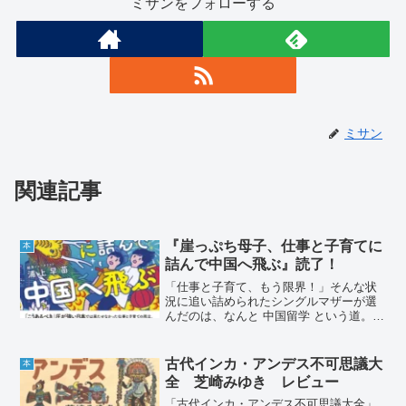
ミサンをフォローする
ミサン
関連記事
『崖っぷち母子、仕事と子育てに
本
詰んで中国へ飛ぶ』読了！
「仕事と子育て、もう限界！」そんな状
況に追い詰められたシングルマザーが選
んだのは、なんと 中国留学 という道。日
本社会の生きづらさを感じながら、未知
の国で息子とともに新しい生活を切り開
いていく——本書は、そんな奮闘をリア
古代インカ・アンデス不可思議大
本
ルにつづったエッセイです。
全 芝崎みゆき レビュー
「古代インカ・アンデス不可思議大全」