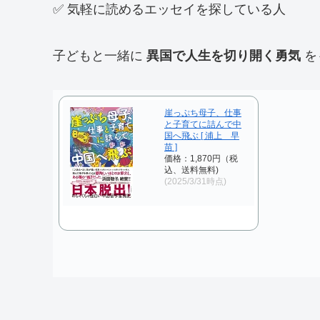
✅ 気軽に読めるエッセイを探している人
子どもと一緒に
異国で人生を切り開く勇気
を
崖っぷち母子、仕事
と子育てに詰んで中
国へ飛ぶ [ 浦上 早
苗 ]
価格：1,870円（税
込、送料無料)
(2025/3/31時点)