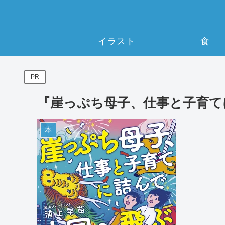
イラスト
食
PR
『崖っぷち母子、仕事と子育て
本