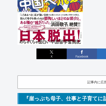
X
Facebook
記事内に広
『崖っぷち母子、仕事と子育てに