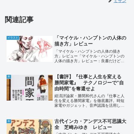
ミサン
関連記事
「マイケル・ハンプトンの人体の
イラスト
描き方」レビュー
「マイケル・ハンプトンの人体の描き
方」レビュー「マイケル・ハンプトンの
人体の描き方」レビュー：良書だけど、
理解するには工夫が必要「マイケル・ハ
ンプトンの人体の描き方」は、人体を描
く上で役立つ考え方が詰まった本です。
【書評】『仕事と人生を変える
本
特に、複雑な人体をシンプル...
勝間家電』 テクノロジーで“自
由時間”を奪還せよ
経済評論家・勝間和代さんの『仕事と人
生を変える勝間家電』を徹底書評。時短
家電やガジェット、音声認識を活用し自
由時間を取り戻す戦略とは？実生活で試
した感想も交えて解説します。
古代インカ・アンデス不可思議大
本
全 芝崎みゆき レビュー