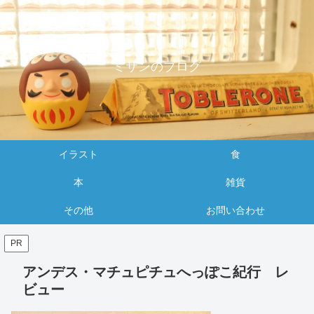
ミサンのブログ
イラスト
食
本
雑貨
その他
お問い合わせ
PR
アンデス・マチュピチュへっぽこ紀行 レ
ビュー