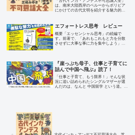
「古代インカ・アンデス不可思議大全」
は、南米大陸西岸のペルーからボリビア
にかけての古代文明を紹介する魅力的な
一冊です。ぱっと見た感じ漫画っぽく内
容軽めの本に見えますが、その実、綿密
な文献調査や現地取材に基づいた内容を
エフォートレス思考 レビュー
本
分かりやすく解説している...
概要「エッセンシャル思考」の続編で
す。前著で、「あれもこれもと力を分散
させずに大事な事に力を集中しよう」
（エッセンシャル思考）と説いた著者
が、今著では、「大事な事をひたすら努
力して頑張るのでなく、もっと賢明なや
り方で取り組んでみよう」（エフ...
『崖っぷち母子、仕事と子育てに
本
詰んで中国へ飛ぶ』読了！
「仕事と子育て、もう限界！」そんな状
況に追い詰められたシングルマザーが選
んだのは、なんと 中国留学 という道。日
本社会の生きづらさを感じながら、未知
の国で息子とともに新しい生活を切り開
いていく——本書は、そんな奮闘をリア
ルにつづったエッセイです。
古代インカ・アンデス不可思議大全 芝