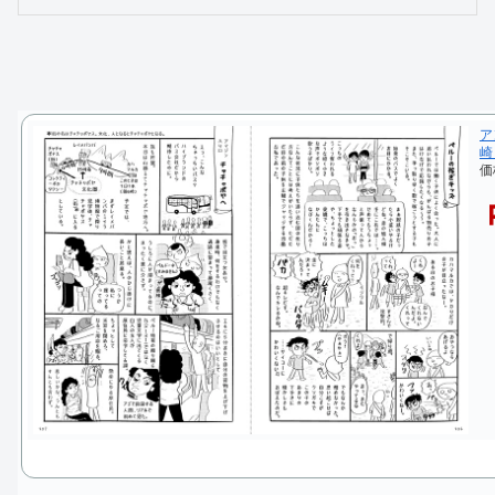
ア
崎
価