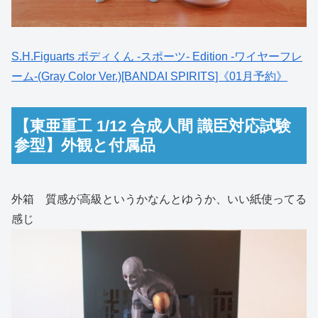
S.H.Figuarts ボディくん -スポーツ- Edition -ワイヤーフレ
ーム-(Gray Color Ver.)[BANDAI SPIRITS]《01月予約》
【東亜重工 1/12 合成人間 識臣対応試験
参型】外観と付属品
外箱 質感が高級というかなんとゆうか、いい紙使ってる
感じ