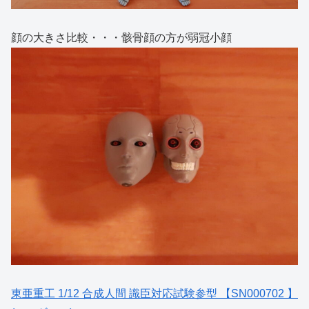
顔の大きさ比較・・・骸骨顔の方が弱冠小顔
東亜重工 1/12 合成人間 識臣対応試験参型 【SN000702 】