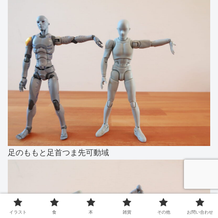
足のももと足首つま先可動域
イラスト
食
本
雑貨
その他
お問い合わせ