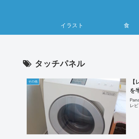
イラスト
食
タッチパネル
【レ
その他
を
Pa
レビ