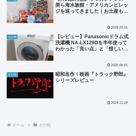
美ら海水族館・アメリカンビレッ
ジを巡ってきました｜お土産も紹
介
2026.03.16
【レビュー】Panasonicドラム式
その他
洗濯機 NA-LX129Dを半年使って
わかった「良い点」と「惜しい
点」
2025.06.15
昭和名作！映画『トラック野郎』
その他
シリーズレビュー
2024.11.19
ホーム
その他